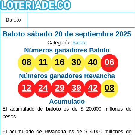
Baloto
Baloto sábado 20 de septiembre 2025
Categoría:
Baloto
Números ganadores Baloto
08
11
16
30
40
06
Números ganadores
Revancha
12
24
29
39
42
08
Acumulado
El acumulado de
baloto
es de $ 20.600 millones de
pesos.
El acumulado de
revancha
es de $ 4.000 millones de