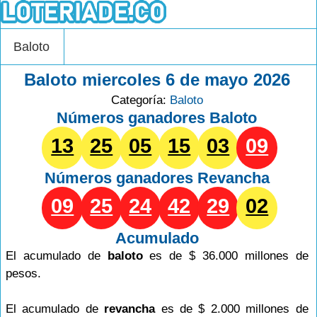
Baloto
Baloto miercoles 6 de mayo 2026
Categoría:
Baloto
Números ganadores Baloto
13
25
05
15
03
09
Números ganadores
Revancha
09
25
24
42
29
02
Acumulado
El acumulado de
baloto
es de $ 36.000 millones de
pesos.
El acumulado de
revancha
es de $ 2.000 millones de