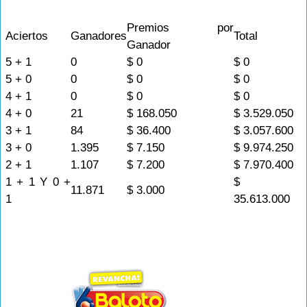
Premios por
Aciertos
Ganadores
Total
Ganador
5 + 1
0
$ 0
$ 0
5 + 0
0
$ 0
$ 0
4 + 1
0
$ 0
$ 0
4 + 0
21
$ 168.050
$ 3.529.050
3 + 1
84
$ 36.400
$ 3.057.600
3 + 0
1.395
$ 7.150
$ 9.974.250
2 + 1
1.107
$ 7.200
$ 7.970.400
1 + 1 Y 0 +
$
11.871
$ 3.000
1
35.613.000