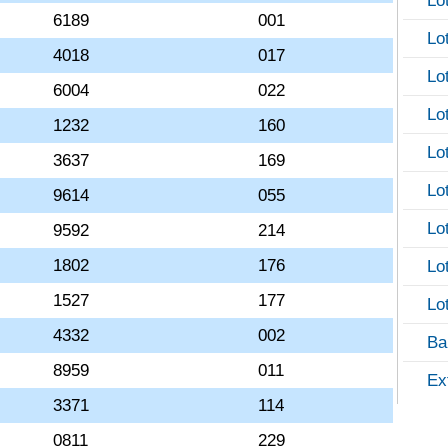
Lo
6189
001
Lo
4018
017
Lo
6004
022
Lo
1232
160
Lo
3637
169
Lo
9614
055
Lo
9592
214
1802
176
Lo
1527
177
Lo
4332
002
Ba
8959
011
Ex
3371
114
0811
229