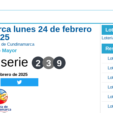
ca lunes 24 de febrero
Lo
025
Loter
a de Cundinamarca
Re
o Mayor
serie
Lo
2
3
9
Lo
ebrero de 2025
Lo
Lo
Lo
Lo