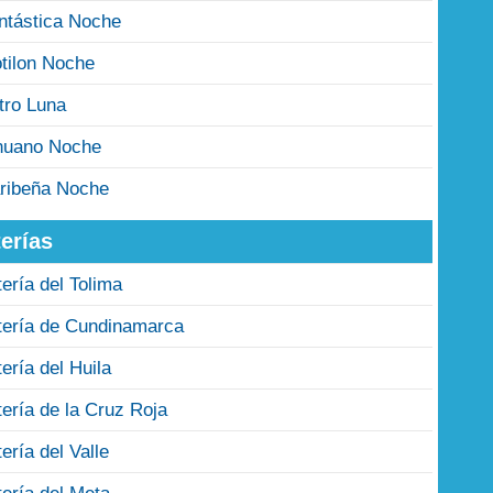
ntástica Noche
tilon Noche
tro Luna
nuano Noche
ribeña Noche
erías
tería del Tolima
tería de Cundinamarca
tería del Huila
tería de la Cruz Roja
tería del Valle