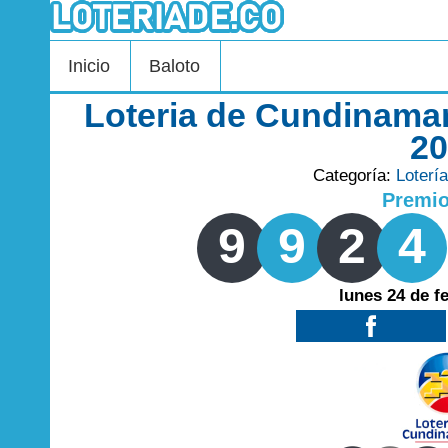
Inicio
Baloto
Loteria de Cundinamar
2
Categoría:
Loterí
Premi
9
9
2
4
lunes 24 de f