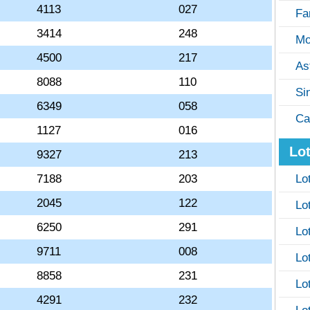
4113
027
Fa
3414
248
Mo
4500
217
As
8088
110
Si
6349
058
Ca
1127
016
Lot
9327
213
7188
203
Lo
2045
122
Lo
6250
291
Lo
9711
008
Lo
8858
231
Lo
4291
232