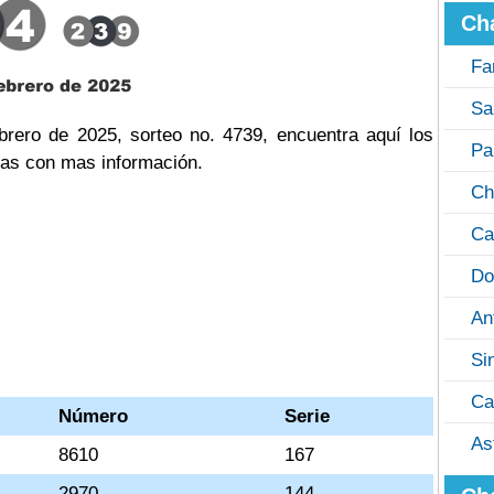
Ch
Fa
Sa
brero de 2025, sorteo no. 4739, encuentra aquí los
Pa
cas con mas información.
Ch
Ca
Do
An
Si
Ca
Número
Serie
As
8610
167
2970
144