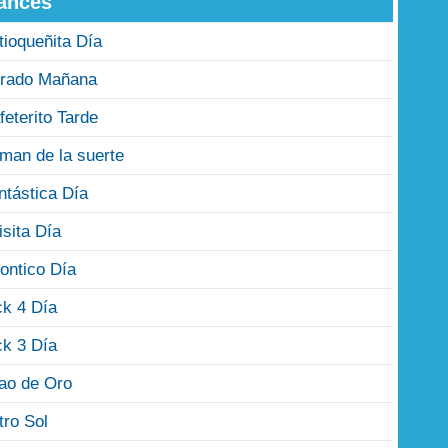
ances
tioqueñita Día
rado Mañana
feterito Tarde
man de la suerte
ntástica Día
isita Día
ontico Día
ck 4 Día
ck 3 Día
jao de Oro
tro Sol