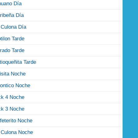
nuano Día
ribeña Día
 Culona Día
tilon Tarde
rado Tarde
tioqueñita Tarde
isita Noche
ontico Noche
ck 4 Noche
ck 3 Noche
feterito Noche
 Culona Noche