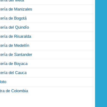
tería del Meta
tería de Manizales
tería de Bogotá
tería del Quindío
tería de Risaralda
tería de Medellín
tería de Santander
tería de Boyaca
tería del Cauca
loto
tra de Colombia