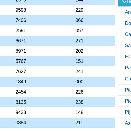
Ch
9598
229
An
7406
066
Do
2591
057
Ca
6671
271
Sa
8971
202
Fa
5767
151
Pa
7627
241
Ch
1849
000
Pi
2454
226
Pi
8135
238
Pi
9433
148
0384
211
As