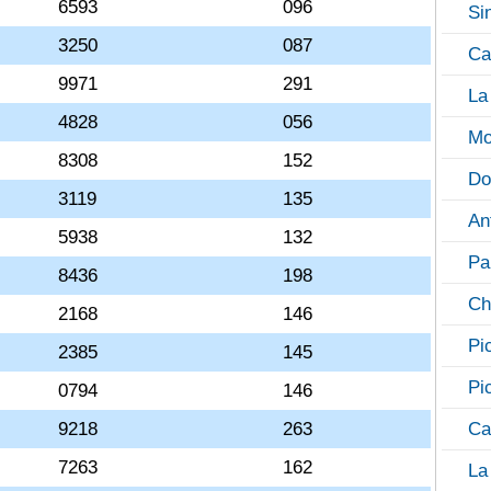
6593
096
Si
3250
087
Ca
9971
291
La
4828
056
Mo
8308
152
Do
3119
135
An
5938
132
Pa
8436
198
Ch
2168
146
Pi
2385
145
Pi
0794
146
9218
263
Ca
7263
162
La