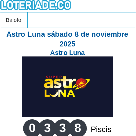
Baloto
Astro Luna sábado 8 de noviembre
2025
Astro Luna
0
3
3
8
- Piscis