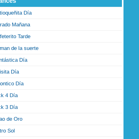
ances
tioqueñita Día
rado Mañana
feterito Tarde
man de la suerte
ntástica Día
isita Día
ontico Día
ck 4 Día
ck 3 Día
jao de Oro
tro Sol