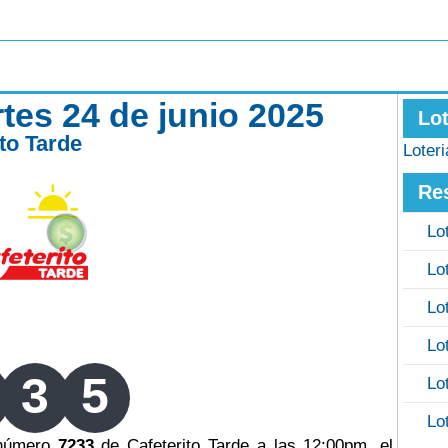
rtes 24 de junio 2025
Lo
ito Tarde
Loter
Re
Lo
Lo
Lo
Lo
3
5
Lo
Lo
 número
7233
de Cafeterito Tarde a las 12:00pm, el