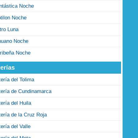
ntástica Noche
tilon Noche
tro Luna
nuano Noche
ribeña Noche
erías
tería del Tolima
tería de Cundinamarca
tería del Huila
tería de la Cruz Roja
tería del Valle