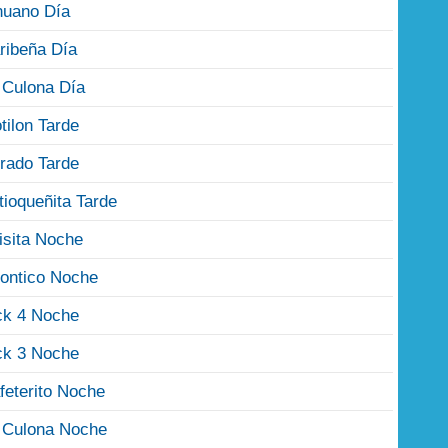
nuano Día
ribeña Día
 Culona Día
tilon Tarde
rado Tarde
tioqueñita Tarde
isita Noche
ontico Noche
ck 4 Noche
ck 3 Noche
feterito Noche
 Culona Noche