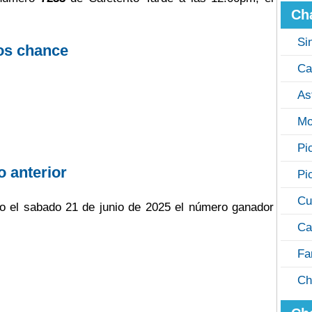
Ch
Si
os chance
Ca
As
Mo
Pi
o anterior
Pi
Cu
ugo el sabado 21 de junio de 2025 el número ganador
Ca
Fa
Ch