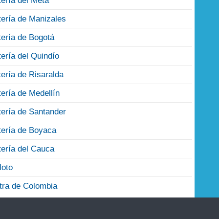
tería del Meta
tería de Manizales
tería de Bogotá
tería del Quindío
tería de Risaralda
tería de Medellín
tería de Santander
tería de Boyaca
tería del Cauca
loto
tra de Colombia