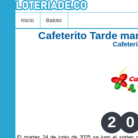
Inicio
Baloto
Cafeterito Tarde ma
Cafeter
2
0
El martes 24 de junio de 2025 se jugo el sorteo