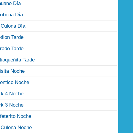
nuano Día
ribeña Día
 Culona Día
tilon Tarde
rado Tarde
tioqueñita Tarde
isita Noche
ontico Noche
ck 4 Noche
ck 3 Noche
feterito Noche
 Culona Noche