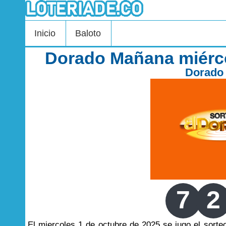
Inicio
Baloto
Dorado Mañana miérco
Dorado
7
2
El miercoles 1 de octubre de 2025 se jugo el sort