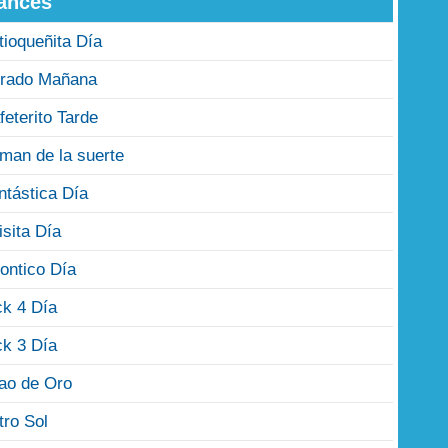
ances
tioqueñita Día
rado Mañana
feterito Tarde
man de la suerte
ntástica Día
isita Día
ontico Día
ck 4 Día
ck 3 Día
jao de Oro
tro Sol