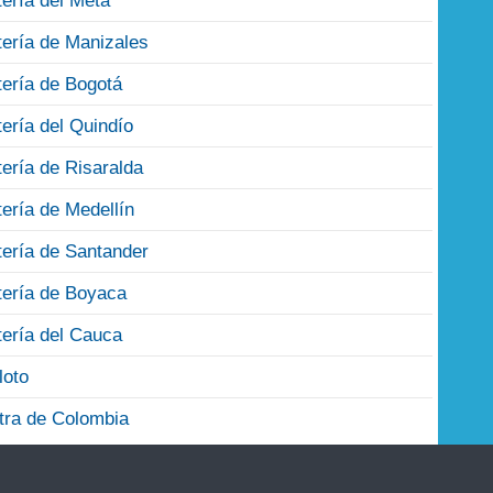
tería del Meta
tería de Manizales
tería de Bogotá
tería del Quindío
tería de Risaralda
tería de Medellín
tería de Santander
tería de Boyaca
tería del Cauca
loto
tra de Colombia