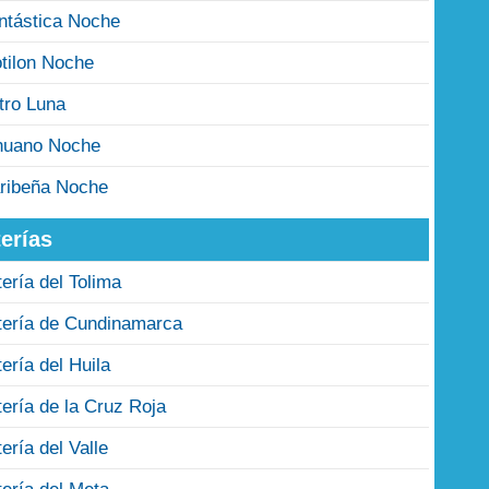
ntástica Noche
tilon Noche
tro Luna
nuano Noche
ribeña Noche
erías
tería del Tolima
tería de Cundinamarca
tería del Huila
tería de la Cruz Roja
tería del Valle