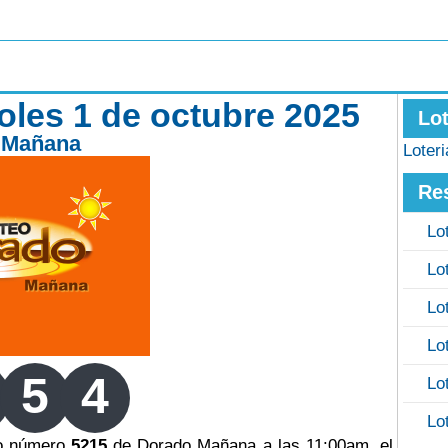
les 1 de octubre 2025
Lo
 Mañana
Loter
Re
Lo
Lo
Lo
Lo
5
4
Lo
Lo
eo número
5215
de Dorado Mañana a las 11:00am, el