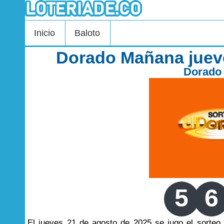
Inicio
Baloto
Dorado Mañana juev
Dorado
5
6
El jueves 21 de agosto de 2025 se jugo el sorte