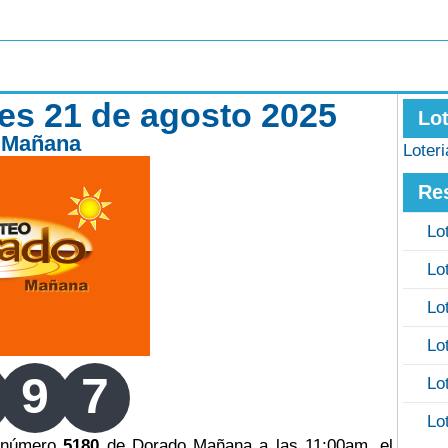
es 21 de agosto 2025
Lo
 Mañana
Loter
Re
Lo
Lo
Lo
Lo
9
7
Lo
Lo
o número
5180
de Dorado Mañana a las 11:00am, el