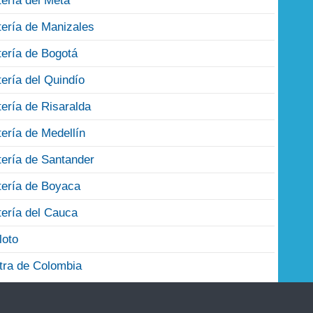
tería del Meta
tería de Manizales
tería de Bogotá
tería del Quindío
tería de Risaralda
tería de Medellín
tería de Santander
tería de Boyaca
tería del Cauca
loto
tra de Colombia