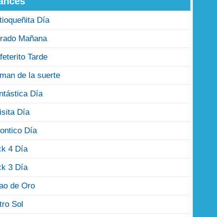
ances
tioqueñita Día
rado Mañana
feterito Tarde
man de la suerte
ntástica Día
isita Día
ontico Día
ck 4 Día
ck 3 Día
jao de Oro
tro Sol