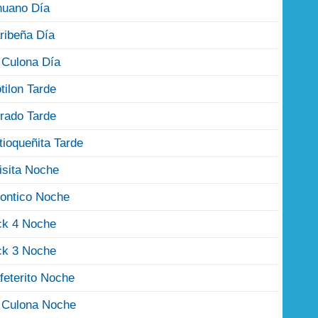
nuano Día
ribeña Día
 Culona Día
tilon Tarde
rado Tarde
tioqueñita Tarde
isita Noche
ontico Noche
ck 4 Noche
ck 3 Noche
feterito Noche
 Culona Noche