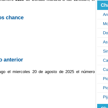
Ch
An
os chance
Mo
Do
As
Si
o anterior
Ca
Cu
jugo el miercoles 20 de agosto de 2025 el número
Pi
Pi
Pi