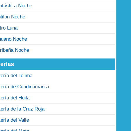
ntástica Noche
tilon Noche
tro Luna
nuano Noche
ribeña Noche
erías
tería del Tolima
tería de Cundinamarca
tería del Huila
tería de la Cruz Roja
tería del Valle