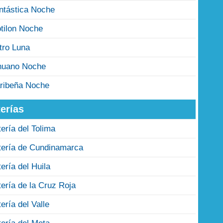
ntástica Noche
tilon Noche
tro Luna
nuano Noche
ribeña Noche
erías
tería del Tolima
tería de Cundinamarca
tería del Huila
tería de la Cruz Roja
tería del Valle