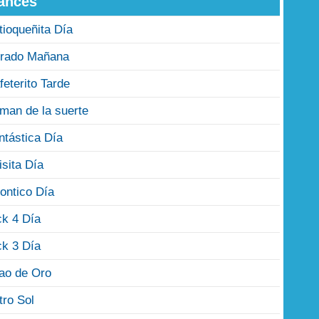
ances
tioqueñita Día
rado Mañana
feterito Tarde
man de la suerte
ntástica Día
isita Día
ontico Día
ck 4 Día
ck 3 Día
jao de Oro
tro Sol