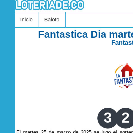
Inicio
Baloto
Fantastica Dia mar
Fantas
3
2
El martes 25 de marzo de 2025 se jugo el sort