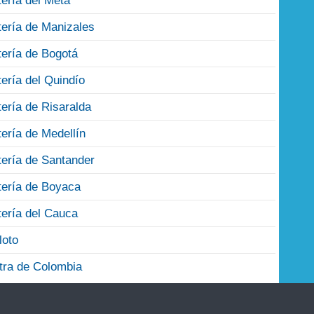
tería del Meta
tería de Manizales
tería de Bogotá
tería del Quindío
tería de Risaralda
tería de Medellín
tería de Santander
tería de Boyaca
tería del Cauca
loto
tra de Colombia