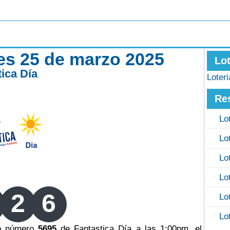
tes 25 de marzo 2025
Lo
tica Día
Loter
Re
Lo
Lo
Lo
Lo
2
6
Lo
Lo
eo número
5695
de Fantastica Día a las 1:00pm, el