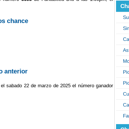
Ch
Su
os chance
Si
Ca
As
Mo
o anterior
Pi
Pi
go el sabado 22 de marzo de 2025 el número ganador
Cu
Ca
Fa