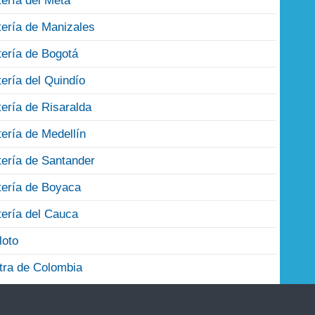
tería del Meta
tería de Manizales
tería de Bogotá
tería del Quindío
tería de Risaralda
tería de Medellín
tería de Santander
tería de Boyaca
tería del Cauca
loto
tra de Colombia