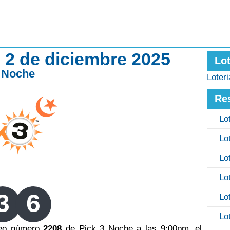
 2 de diciembre 2025
Lo
3 Noche
Loter
Re
Lo
Lo
Lo
Lo
3
6
Lo
Lo
rteo número
2208
de Pick 3 Noche a las 9:00pm, el