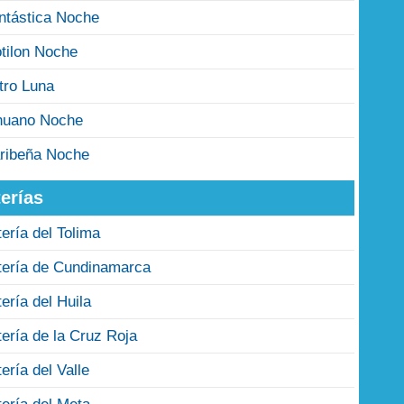
ntástica Noche
tilon Noche
tro Luna
nuano Noche
ribeña Noche
erías
tería del Tolima
tería de Cundinamarca
tería del Huila
tería de la Cruz Roja
tería del Valle