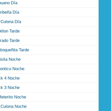
nuano Día
ribeña Día
 Culona Día
tilon Tarde
rado Tarde
tioqueñita Tarde
isita Noche
ontico Noche
ck 4 Noche
ck 3 Noche
feterito Noche
 Culona Noche