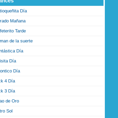
ances
tioqueñita Día
rado Mañana
feterito Tarde
man de la suerte
ntástica Día
isita Día
ontico Día
ck 4 Día
ck 3 Día
jao de Oro
tro Sol