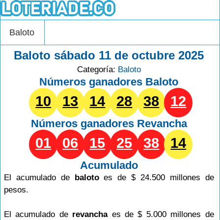
Baloto
Baloto sábado 11 de octubre 2025
Categoría:
Baloto
Números ganadores Baloto
10
13
14
28
38
12
Números ganadores
Revancha
01
06
15
25
38
14
Acumulado
El acumulado de
baloto
es de $ 24.500 millones de
pesos.
El acumulado de
revancha
es de $ 5.000 millones de