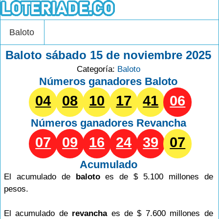
Baloto
Baloto sábado 15 de noviembre 2025
Categoría:
Baloto
Números ganadores Baloto
04
08
10
17
41
06
Números ganadores
Revancha
07
09
16
24
39
07
Acumulado
El acumulado de
baloto
es de $ 5.100 millones de
pesos.
El acumulado de
revancha
es de $ 7.600 millones de