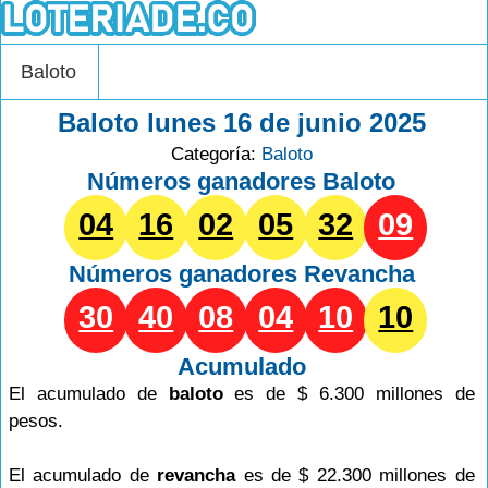
Baloto
Baloto lunes 16 de junio 2025
Categoría:
Baloto
Números ganadores Baloto
04
16
02
05
32
09
Números ganadores
Revancha
30
40
08
04
10
10
Acumulado
El acumulado de
baloto
es de $ 6.300 millones de
pesos.
El acumulado de
revancha
es de $ 22.300 millones de