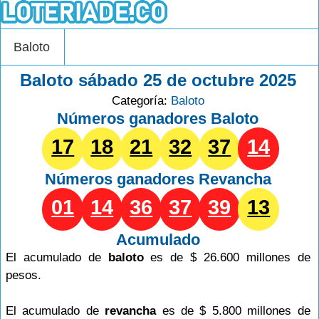
Baloto
Baloto sábado 25 de octubre 2025
Categoría:
Baloto
Números ganadores Baloto
17
18
21
32
37
14
Números ganadores
Revancha
01
14
36
37
39
13
Acumulado
El acumulado de
baloto
es de $ 26.600 millones de
pesos.
El acumulado de
revancha
es de $ 5.800 millones de