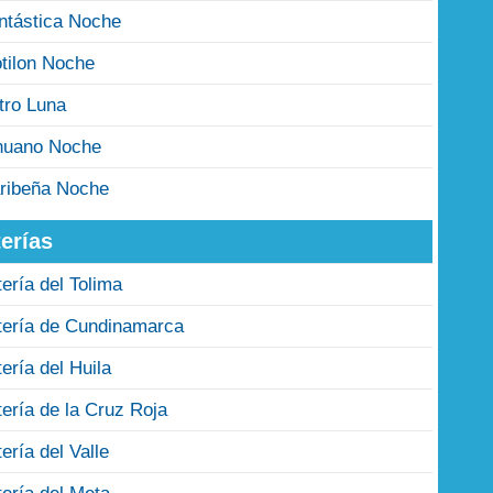
ntástica Noche
tilon Noche
tro Luna
nuano Noche
ribeña Noche
erías
tería del Tolima
tería de Cundinamarca
tería del Huila
tería de la Cruz Roja
tería del Valle