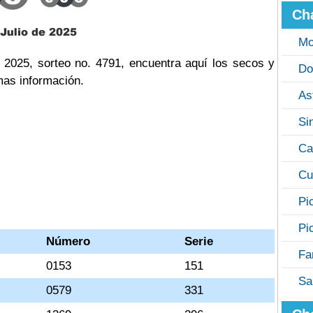
Ch
Mo
e 2025, sorteo no. 4791, encuentra aquí los secos y
Do
mas información.
As
Si
Ca
Cu
Pi
Pi
Número
Serie
Fa
0153
151
Sa
0579
331