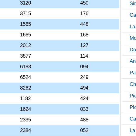
3120
450
Si
3715
176
Ca
1565
448
La
1665
168
Mo
2012
127
Do
3877
114
An
6183
094
Pa
6524
249
Ch
8262
494
Pi
1182
424
Pi
1624
033
Ca
2335
488
2384
052
La