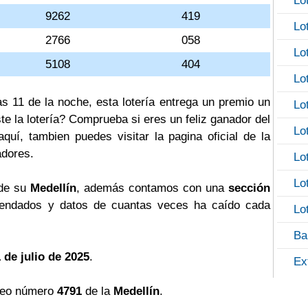
Lo
9262
419
Lo
2766
058
Lo
5108
404
Lo
as 11 de la noche, esta lotería entrega un premio un
Lo
te la lotería? Comprueba si eres un feliz ganador del
Lo
uí, tambien puedes visitar la pagina oficial de la
adores.
Lo
Lo
 de su
Medellín
, además contamos con una
sección
ndados y datos de cuantas veces ha caído cada
Lo
Ba
 de julio de 2025
.
Ex
teo número
4791
de la
Medellín
.