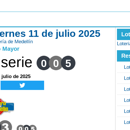
iernes 11 de julio 2025
Lo
ería de Medellín
Loter
o Mayor
Re
serie
0
0
5
Lo
 julio de 2025
Lo
Lo
Lo
Lo
Lo