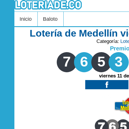
Inicio
Baloto
Lotería de Medellín v
Categoría:
Lot
Premi
7
6
5
3
viernes 11 de