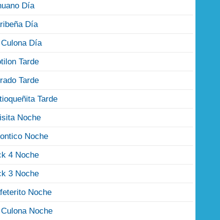
nuano Día
ribeña Día
 Culona Día
tilon Tarde
rado Tarde
tioqueñita Tarde
isita Noche
ontico Noche
ck 4 Noche
ck 3 Noche
feterito Noche
 Culona Noche