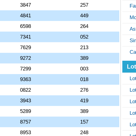
3847
257
Fa
4841
449
Mo
6598
264
As
7341
052
Si
7629
213
Ca
9272
389
Lot
7299
003
Lo
9363
018
0822
276
Lo
3943
419
Lo
5289
389
Lo
8757
157
Lo
8953
248