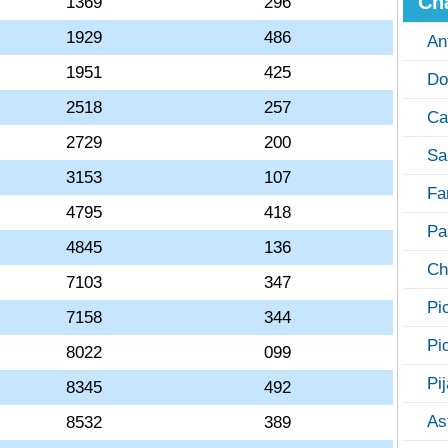
Ch
1369
296
1929
486
An
1951
425
Do
2518
257
Ca
2729
200
Sa
3153
107
Fa
4795
418
Pa
4845
136
Ch
7103
347
Pi
7158
344
Pi
8022
099
Pi
8345
492
As
8532
389