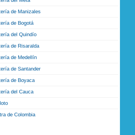
tería del Meta
tería de Manizales
tería de Bogotá
tería del Quindío
tería de Risaralda
tería de Medellín
tería de Santander
tería de Boyaca
tería del Cauca
loto
tra de Colombia