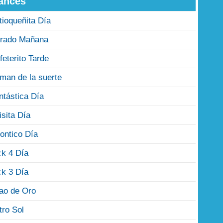
ances
tioqueñita Día
rado Mañana
feterito Tarde
man de la suerte
ntástica Día
isita Día
ontico Día
ck 4 Día
ck 3 Día
jao de Oro
tro Sol